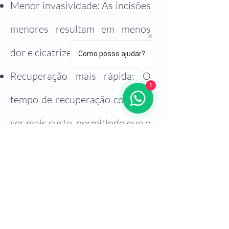
Menor invasividade: As incisões
menores resultam em menos
dor e cicatrizes menores.
Como posso ajudar?
Recuperação mais rápida: O
1
tempo de recuperação costuma
ser mais curto, permitindo que o
paciente retome suas atividades
normais em menos tempo.
Menor risco de infecção: Devido
às incisões menores e ao